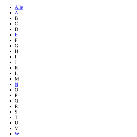
Alle
A
B
C
D
E
F
G
H
I
J
K
L
M
N
O
P
Q
R
S
T
U
V
W