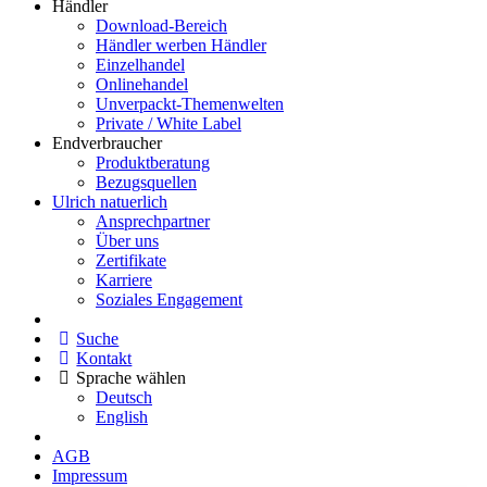
Händler
Download-Bereich
Händler werben Händler
Einzelhandel
Onlinehandel
Unverpackt-Themenwelten
Private / White Label
Endverbraucher
Produktberatung
Bezugsquellen
Ulrich natuerlich
Ansprechpartner
Über uns
Zertifikate
Karriere
Soziales Engagement
Suche
Kontakt
Sprache wählen
Deutsch
English
AGB
Impressum