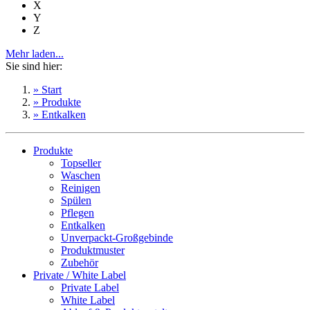
X
Y
Z
Mehr laden...
Sie sind hier:
» Start
» Produkte
» Entkalken
Produkte
Topseller
Waschen
Reinigen
Spülen
Pflegen
Entkalken
Unverpackt-Großgebinde
Produktmuster
Zubehör
Private / White Label
Private Label
White Label